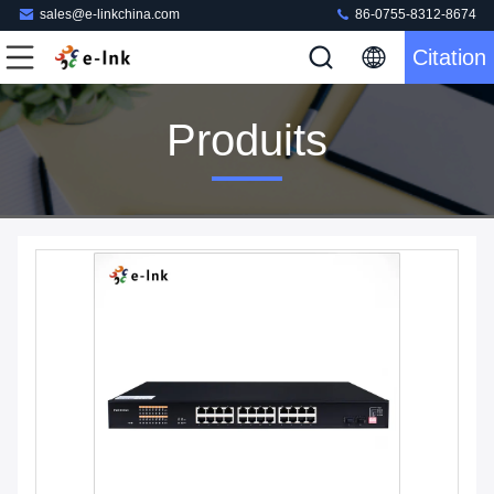
sales@e-linkchina.com
86-0755-8312-8674
Citation
Produits