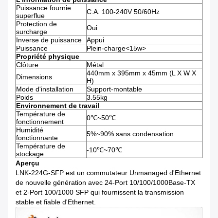
Puissance fournie
C.A. 100-240V 50/60Hz
superflue
Protection de
Oui
surcharge
Inverse de puissance
Appui
Puissance
Plein-charge<15w>
Propriété physique
Clôture
Métal
440mm x 395mm x 45mm (L X W X
Dimensions
H)
Mode d'installation
Support-montable
Poids
3.55kg
Environnement de travail
Température de
0℃~50℃
fonctionnement
Humidité
5%~90% sans condensation
fonctionnante
Température de
-10℃~70℃
stockage
Aperçu
LNK-224G-SFP est un commutateur Unmanaged d'Ethernet
de nouvelle génération avec 24-Port 10/100/1000Base-TX
et 2-Port 100/1000 SFP qui fournissent la transmission
stable et fiable d'Ethernet.