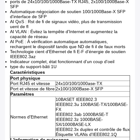
ports de 24x10/100/1000Base-TX RJ45, 2x100/1000Base-X
SFP
Automatique-négociation de soutien 100/1000Base-X SFP
d'interface de SFP
AI QoS : Rst de ﬁ de signaux vidéo, plus de transmission
uent de ﬂ
AI VLAN : Évitez la tempête d'Internet et augmentez la
capacité de réseau
AI PoE : À vérification automatique automatiques,
rechargent le dispositif tandis que ND de ﬁ il de faux morts
Technologie cient d'Ethernet de ﬁ E-F d'énergie de soutien
IEEE802.3az
Indicateur complet, état fonctionnant d'un coup d'oeil
type du support-bâti 1U
Caractéristiques
Port physique
Port RJ45 et vitesse
24x10/100/1000ase-TX
Port et vitesse de fibre
2x100/1000Base-X SFP
Paramètres
10BASET IEEE802.3
IEEE802.3u 100BASE-TX/100BASE-
FX
IEEE802.3ab 1000BASE-T
Normes d'Ethernet
IEEE802.3z 1000BASE-
SX/1000BASE-LX
IEEE802.3x duplex et contrôle de flux
Étiquette VLANs d'IEEE802.1Q
L'information de puissance