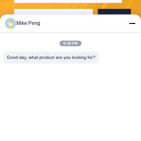
Envoyer
Mike Peng
6:38 PM
Good day, what product are you looking for?
E-Link China Technology Co.,LTD
sales@e-linkchina.com
86-0755-8312-8674
5F, D de construction du su
d, parc scientifique de Jinsh
enghui, no. 3, route de Dafu,
rue de Fucheng, Guanlan, s
ecteur de Longhua, Shenzh
en, Chine