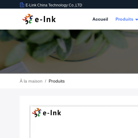
E-Link China Technology Co.,LTD
Accueil
Produits
À la maison
/
Produits