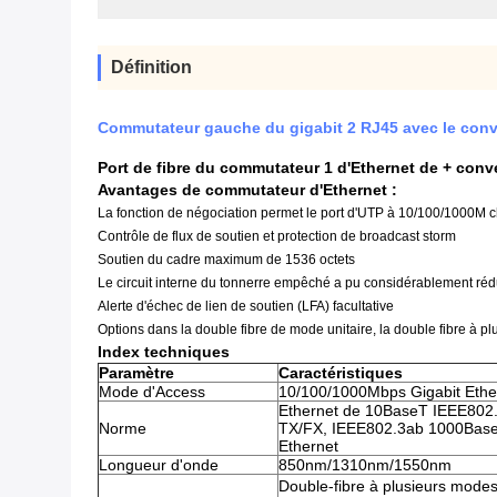
Définition
Commutateur gauche du gigabit 2 RJ45 avec le conv
Port de fibre du commutateur 1 d'Ethernet de + conv
Avantages
de commutateur
d'
Ethernet
:
La fonction de négociation permet le port d'UTP à 10/100/1000M c
Contrôle de flux de soutien et protection de broadcast storm
Soutien du cadre maximum de 1536 octets
Le circuit interne du tonnerre empêché a pu considérablement ré
Alerte d'échec de lien de soutien (LFA) facultative
Options dans la double fibre de mode unitaire, la double fibre à p
Index techniques
Paramètre
Caractéristiques
Mode d'Access
10/100/1000Mbps Gigabit Ethe
Ethernet de 10BaseT IEEE802.
Norme
TX/FX, IEEE802.3ab 1000Base
Ethernet
Longueur d'onde
850nm/1310nm/1550nm
Double-fibre à plusieurs mode