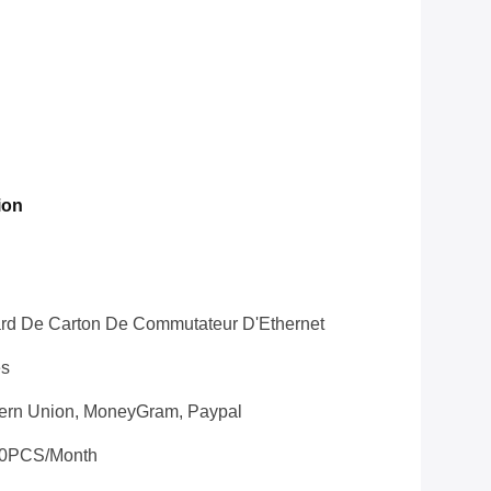
ion
rd De Carton De Commutateur D'Ethernet
es
tern Union, MoneyGram, Paypal
0PCS/Month