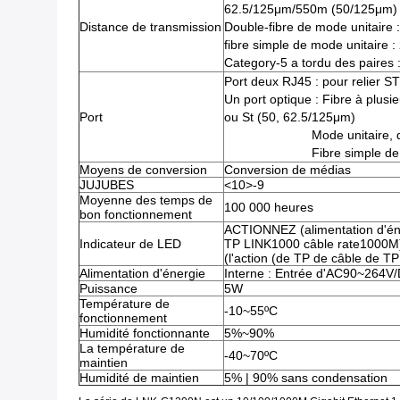
62.5/125μm/550m (50/125μm)
Distance de transmission
Double-fibre de mode unitaire 
fibre simple de mode unitaire :
Category-5 a tordu des paires
Port deux RJ45 : pour relier S
Un port optique : Fibre à plus
Port
ou St (50, 62.5/125μm)
Mode unitaire, 
Fibre simple de
Moyens de conversion
Conversion de médias
JUJUBES
<10>-9
Moyenne des temps de
100 000 heures
bon fonctionnement
ACTIONNEZ (alimentation d'éner
Indicateur de LED
TP LINK1000 câble rate1000M
(l'action (de TP de câble de T
Alimentation d'énergie
Interne : Entrée d'AC90~264
Puissance
5W
Température de
-10~55ºC
fonctionnement
Humidité fonctionnante
5%~90%
La température de
-40~70ºC
maintien
Humidité de maintien
5% | 90% sans condensation