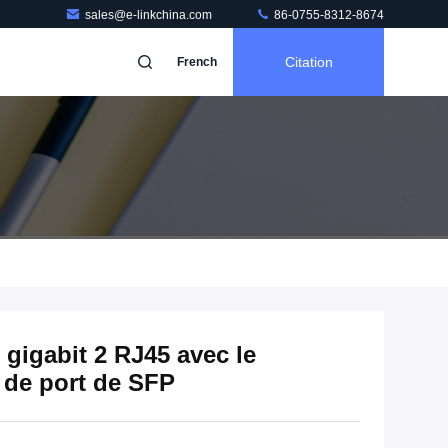
sales@e-linkchina.com
86-0755-8312-8674
Citation
French
igabit 2 RJ45 avec le
 de port de SFP