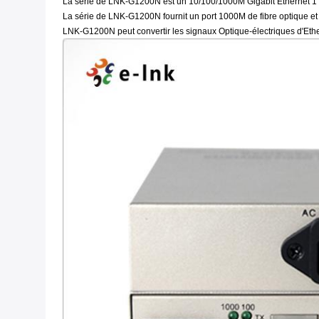
La série de LNK-G1200N est un 10/100/1000M Gigabit Ethernet 1 p
La série de LNK-G1200N fournit un port 1000M de fibre optique et
LNK-G1200N peut convertir les signaux Optique-électriques d'Ether