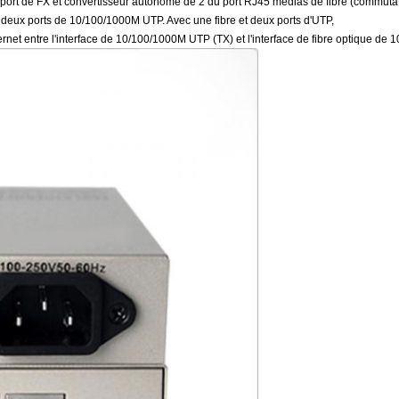
ort de FX et convertisseur autonome de 2 du port RJ45 médias de fibre (commutate
 deux ports de 10/100/1000M UTP. Avec une fibre et deux ports d'UTP,
net entre l'interface de 10/100/1000M UTP (TX) et l'interface de fibre optique de 