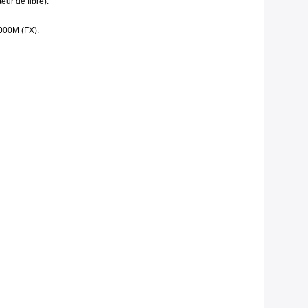
ur de fibre).
1000M (FX).