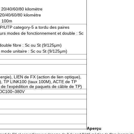
: 20/40/60/80 kilomètre
 20/40/60/80 kilomètre
 : 100m
TP/UTP category-5 a tordu des paires
ieurs modes de fonctionnement et double : Sc
double fibre : Sc ou St (9/125μm)
 mode unitaire : Sc ou St (9/125μm)
gie), LIEN de FX (action de lien optique),
), TP LINK100 (taux 100M), ACTE de TP
P de l'expédition de paquets de câble de TP)
V/DC100~380V
Aperçu