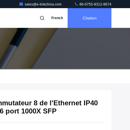
sales@e-linkchina.com
86-0755-8312-8674
Citation
French
mmutateur 8 de l'Ethernet IP40
 6 port 1000X SFP