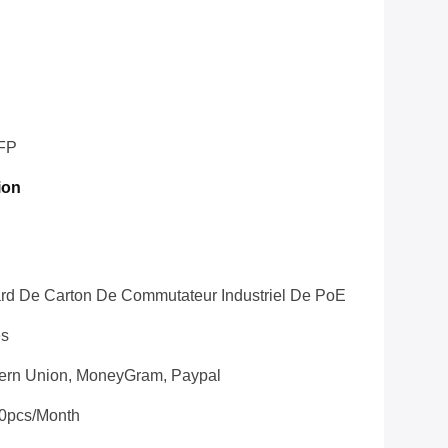
FP
ion
rd De Carton De Commutateur Industriel De PoE
es
tern Union, MoneyGram, Paypal
0pcs/month