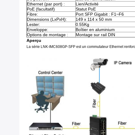
Ethernet (par port) :
Lien/Activité
PoE (facultatif)
Statut PoE
Fibre:
Port SFP Gigabit : F1~F6
Dimensions (LxPxH):
149 x 114 x 50 mm
Lester:
0.55Kg
Enveloppe:
Boîtier en aluminium
Options de montage :
Montage sur rail DIN
Aperçu
La série LNK-IMC608GP-SFP est un commutateur Ethernet renforc