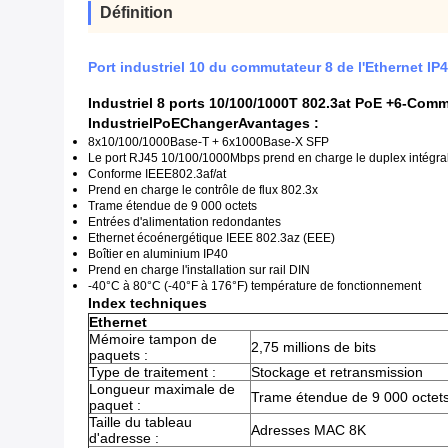
Définition
Port industriel 10 du commutateur 8 de l'Ethernet IP
Industriel 8 ports 10/100/1000T 802.3at PoE +
6
-Commu
Industriel
PoE
Changer
Avantages :
8x10/100/1000Base-T + 6x1000Base-X SFP
Le port RJ45 10/100/1000Mbps prend en charge le duplex intégral
Conforme IEEE802.3af/at
Prend en charge le contrôle de flux 802.3x
Trame étendue de 9 000 octets
Entrées d'alimentation redondantes
Ethernet écoénergétique IEEE 802.3az (EEE)
Boîtier en aluminium IP40
Prend en charge l'installation sur rail DIN
-40°C à 80°C (-40°F à 176°F) température de fonctionnement
Index techniques
Ethernet
Mémoire tampon de
2,75 millions de bits
paquets :
Type de traitement :
Stockage et retransmission
Longueur maximale de
Trame étendue de 9 000 octet
paquet :
Taille du tableau
Adresses MAC 8K
d'adresse :