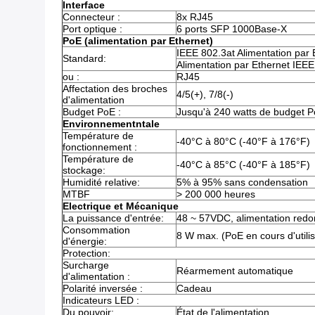
Interface
Connecteur :
8x RJ45
Port optique :
6 ports SFP 1000Base-X
PoE (alimentation par Ethernet)
IEEE 802.3at Alimentation par 
Standard:
Alimentation par Ethernet IEEE
ou :
RJ45
Affectation des broches
4/5(+), 7/8(-)
d'alimentation
Budget PoE :
Jusqu'à 240 watts de budget 
Environnement
ntale
Température de
-40°C à 80°C (-40°F à 176°F)
fonctionnement :
Température de
-40°C à 85°C (-40°F à 185°F)
stockage:
Humidité relative:
5% à 95% sans condensation
MTBF
> 200 000 heures
Electrique et Mécanique
La puissance d'entrée:
48 ~ 57VDC, alimentation redo
Consommation
8 W max. (PoE en cours d'utili
d'énergie:
Protection:
Surcharge
Réarmement automatique
d'alimentation :
Polarité inversée :
Cadeau
Indicateurs LED :
Du pouvoir:
État de l'alimentation