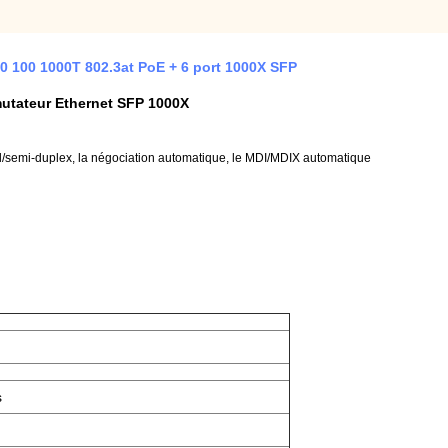
40 100 1000T 802.3at PoE + 6 port 1000X SFP
tateur Ethernet SFP 1000X
/semi-duplex, la négociation automatique, le MDI/MDIX automatique
s