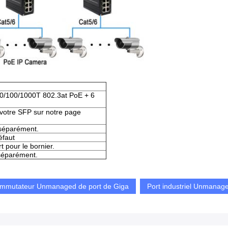
10/100/1000T 802.3at PoE + 6
 votre SFP sur notre page
 séparément.
éfaut
t pour le bornier.
 séparément.
mmutateur Unmanaged de port de Giga
Port industriel Unmanag