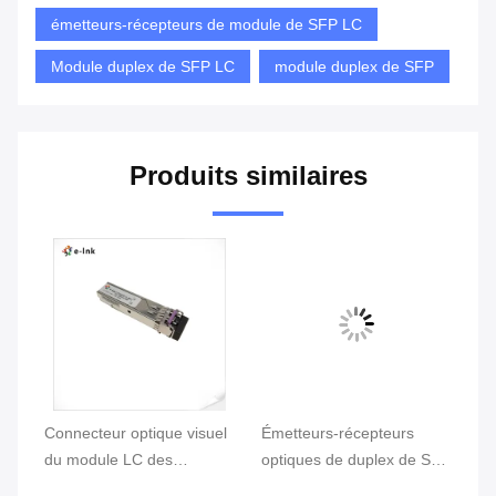
émetteurs-récepteurs de module de SFP LC
Module duplex de SFP LC
module duplex de SFP
Produits similaires
r-
Connecteur optique visuel
Émetteurs-récepteurs
Mo
s
du module LC des
optiques de duplex de SFP
3G
émetteurs-récepteurs
LC de fibre que l'on peut
SF