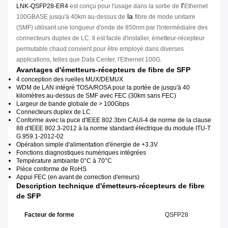
l'
LNK-QSFP28-ER4
est conçu pour l'usage dans la sortie de
Ethernet
la
100GBASE jusqu'à 40km au-dessus de
fibre de mode unitaire
(SMF) utilisant une longueur d'onde de 850nm par l'intermédiaire des
connecteurs duplex de LC. Il est facile d'installer, émetteur-récepteur
permutable chaud convient pour être employé dans diverses
applications, telles que Data Center, l'Ethernet 100G.
Avantages d'émetteurs-récepteurs de fibre de SFP
4 conception des ruelles MUX/DEMUX
WDM de LAN intégré TOSA/ROSA pour la portée de jusqu'à 40
kilomètres au-dessus de SMF avec FEC (30km sans FEC)
Largeur de bande globale de > 100Gbps
Connecteurs duplex de LC
Conforme avec la puce d'IEEE 802.3bm CAUI-4 de norme de la clause
88 d'IEEE 802.3-2012 à la norme standard électrique du module ITU-T
G.959.1-2012-02
Opération simple d'alimentation d'énergie de +3.3V
Fonctions diagnostiques numériques intégrées
Température ambiante 0°C à 70°C
Pièce conforme de RoHS
Appui FEC (en avant de correction d'erreurs)
Description technique
d'émetteurs-récepteurs
de
fibre
de
SFP
Facteur de forme
QSFP28
Ma