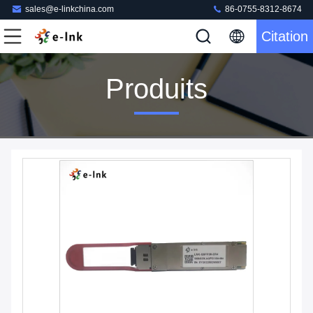
sales@e-linkchina.com
86-0755-8312-8674
Citation
Produits