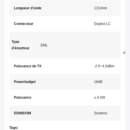
Longueur d'onde
1310nm
Ma
Connecteur
Duplex LC
Mé
Ty
Type
EML
d'émetteur
AP
Puissance de TX
-2.9~4.5dBm
Se
Powerbudget
18dB
Su
Puissance
≤
.4.5W
Ra
DDM/DOM
Soutenu
Te
Tags: