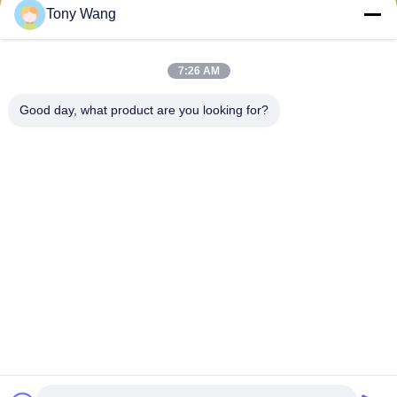
Tony Wang
7:26 AM
Good day, what product are you looking for?
E-Link China Technology Co.,LTD
sales@e-linkchina.com
86-0755-8312-8674
5F, D de construction du su
d, parc scientifique de Jinsh
enghui, no. 3, route de Dafu,
rue de Fucheng, Guanlan, s
ecteur de Longhua, Shenzh
en, Chine
Chine Bonne qualité Commutateur industriel de PoE Le fournisseur. 2026
E-link China Technology Co.,LTD Tous les droits réservés.