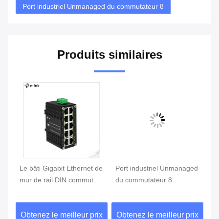
Port industriel Unmanaged du commutateur 8
Produits similaires
l
Le bâti Gigabit Ethernet de
Port industriel Unmanaged
Su
0T
mur de rail DIN commutent
du commutateur 8
U
10 10/100/1000T gauches
d'Ethernet 10/100Base-T +
co
2 port 100BASE-FX
in
ix
Obtenez le meilleur prix
Obtenez le meilleur prix
Ob