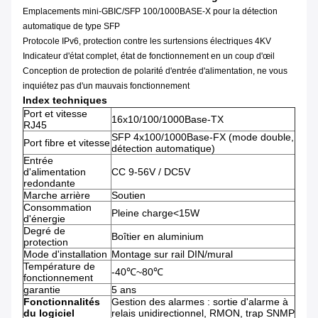
Emplacements mini-GBIC/SFP 100/1000BASE-X pour la détection
automatique de type SFP
Protocole IPv6, protection contre les surtensions électriques 4KV
Indicateur d'état complet, état de fonctionnement en un coup d'œil
Conception de protection de polarité d'entrée d'alimentation, ne vous
inquiétez pas d'un mauvais fonctionnement
Index techniques
Port et vitesse
16x10/100/1000Base-TX
RJ45
SFP 4x100/1000Base-FX (mode double,
Port fibre et vitesse
détection automatique)
Entrée
d'alimentation
CC 9-56V / DC5V
redondante
Marche arrière
Soutien
Consommation
Pleine charge<15W
d'énergie
Degré de
Boîtier en aluminium
protection
Mode d'installation
Montage sur rail DIN/mural
Température de
-40℃~80℃
fonctionnement
garantie
5 ans
Fonctionnalités
Gestion des alarmes : sortie d'alarme à
du logiciel
relais unidirectionnel, RMON, trap SNMP