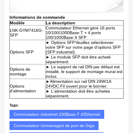
Informations de commande
Modèle
La description
Commutateur Ethernet géré 16 ports
LNK-GYM7416G-
10/100/1000Base-T + 4 ports
SFP
100/1000Base-X SFP
► Options SFP.Veuillez sélectionner
votre SFP sur notre page d'options SFP
Options SFP
(SFP industriel).
► Le module SFP doit être acheté
séparément.
► Le support de rail DIN par défaut est
Options de
installé, le support de montage mural est
montage
inclus.
►Alimentation sur rail DIN 24W/1A
Options
24VDC.Fil ouvert pour le bornier.
d'alimentation
► L'alimentation doit être achetée
séparément.
Tags:
Commutateur industriel 100Base-T d'Ethernet
Commutateur Unmanaged de port de Giga