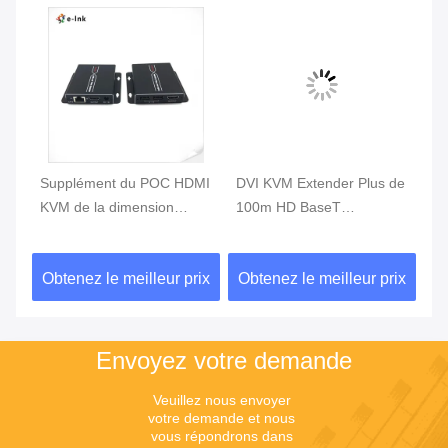
Supplément du POC HDMI
DVI KVM Extender Plus de
DV
KVM de la dimension
100m HD BaseT
Ra
compacte 165MHz avec la
Accessoires en fibre
Tr
télécommande
optique Un câble Cat6 7
vi
ix
Obtenez le meilleur prix
Obtenez le meilleur prix
Ob
Envoyez votre demande
Veuillez nous envoyer 
votre demande et nous 
vous répondrons dans 