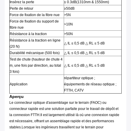
Insérez la perte
≤ 0.3dB(1310nm & 1550nm)
Perte de retour
≥50dB
Force de fixation de la fibre nue
>5N
Force de fixation du support de
>10N
fibre nue
Résistance à la traction
>50N
Résistance à la traction en ligne
△ IL ≤ 0,5 dB △ RL ≤ 5 dB
(20 N)
Durabilité mécanique (500 fois)
△ IL ≤ 0,5 dB △ RL ≤ 5 dB
Test de chute (hauteur de chute 4
m, une fois par direction, au total
△ IL ≤ 0,5 dB △ RL ≤ 5 dB
3 fois)
répartiteur optique ;
Application
équipements de réseau optique ;
FTTH, CATV
Aperçu
Le connecteur optique d'assemblage sur le terrain (FAOC) ou
connecteur rapide est une solution parfaite pour le travail de dépôt et
la connexion FTTH.Il est largement utilisé là où une connexion rapide
est nécessaire, offrant un assemblage rapide et des performances
stables.Lorsque les ingénieurs travaillent sur le terrain pour