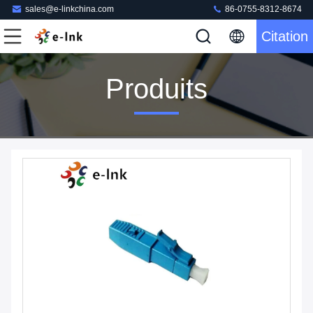
sales@e-linkchina.com
86-0755-8312-8674
Citation
Produits