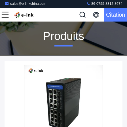
sales@e-linkchina.com
86-0755-8312-8674
Citation
Produits