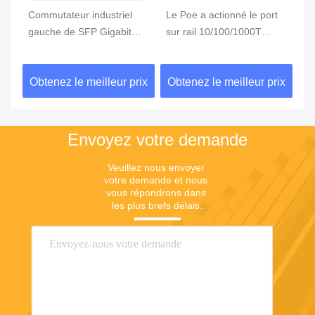
Commutateur industriel
Le Poe a actionné le port
Le
gauche de SFP Gigabit
sur rail 10/100/1000T
de
Ethernet de commutateur
802.3bt 90W du
10
de PoE du rail 5 de
commutateur 4 de
80
ix
Obtenez le meilleur prix
Obtenez le meilleur prix
Ob
vacarme
vacarme
Envoyez votre demande
Veuillez nous envoyer 
votre demande et nous 
vous répondrons dans 
les plus brefs délais.