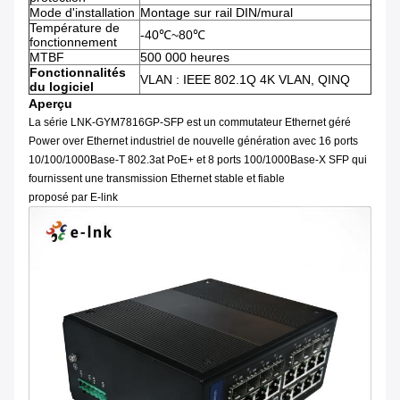
Mode d'installation
Montage sur rail DIN/mural
Température de
-40℃~80℃
fonctionnement
MTBF
500 000 heures
Fonctionnalités
VLAN : IEEE 802.1Q 4K VLAN, QINQ
du logiciel
Aperçu
La série LNK-GYM7816GP-SFP est un commutateur Ethernet géré
Power over Ethernet industriel de nouvelle génération avec 16 ports
10/100/1000Base-T 802.3at PoE+ et 8 ports 100/1000Base-X SFP qui
fournissent une transmission Ethernet stable et fiable
proposé par E-link