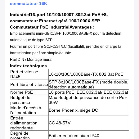
commutateur 16K
Industriel
16
-port 10/100/1000T 802.3at PoE +
8
-
commutateur Ethernet géré 100/1000X SFP
Commutateur PoE industriel
Avantages :
Emplacements mini-GBIC/SFP 100/1000BASE-X pour la détection
automatique de type SFP
Fournir un port fibre SC/FC/ST/LC (facultatif), prendre en charge la
transmission par fibre simple/double
Rail DIN / Montage mural
Index techniques
Port et vitesse
16x10/100/1000Base-TX 802.3at PoE
RJ45
SFP 8x100/1000Base-FX (mode double,
Port fibre et vitesse
détection automatique)
Norme PoE
16 ports PoE IEEE 802.3af/IEEE 802.3at
Budget de
Max.Budget de puissance de sortie PoE
puissance
30W
Mode d'accès à
Borne Phoenix, siège DC
l'alimentation
Entrée
d'alimentation
CC 48-57V
redondante
Degré de
Boîtier en aluminium IP40
protection