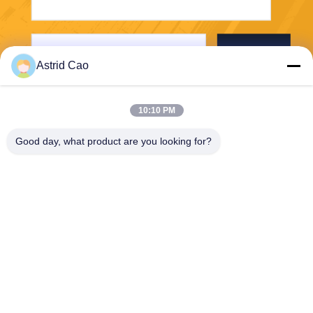
Envoyer
Astrid Cao
10:10 PM
Good day, what product are you looking for?
E-Link China Technology Co.,LTD
sales@e-linkchina.com
86-0755-8312-8674
5F, D de construction du su
d, parc scientifique de Jinsh
enghui, no. 3, route de Dafu,
rue de Fucheng, Guanlan, s
ecteur de Longhua, Shenzh
en, Chine