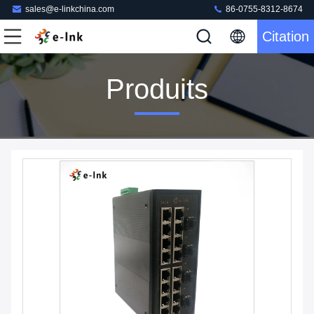
sales@e-linkchina.com
86-0755-8312-8674
Citation
Produits