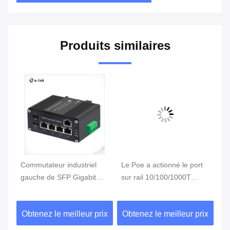
Produits similaires
Commutateur industriel
Le Poe a actionné le port
Le
gauche de SFP Gigabit
sur rail 10/100/1000T
de
Ethernet de commutateur
802.3bt 90W du
10
de PoE du rail 5 de
commutateur 4 de
80
ix
Obtenez le meilleur prix
Obtenez le meilleur prix
Ob
vacarme
vacarme