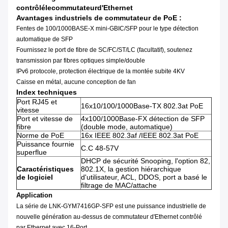
contrôlélecommutateurd'Ethernet
Avantages
industriels de commutateur
de
PoE
:
Fentes de 100/1000BASE-X mini-GBIC/SFP pour le type détection
automatique de SFP
Fournissez le port de fibre de SC/FC/ST/LC (facultatif), soutenez
transmission par fibres optiques simple/double
IPv6 protocole, protection électrique de la montée subite 4KV
Caisse en métal, aucune conception de fan
Index techniques
Port RJ45 et
16x10/100/1000Base-TX 802.3at PoE
vitesse
Port et vitesse de
4x100/1000Base-FX détection de SFP
fibre
(double mode, automatique)
Norme de PoE
16x IEEE 802.3af /IEEE 802.3at PoE
Puissance fournie
C.C 48-57V
superflue
DHCP de sécurité Snooping, l'option 82,
Caractéristiques
802.1X, la gestion hiérarchique
de logiciel
d'utilisateur, ACL, DDOS, port a basé le
filtrage de MAC/attache
Application
La série de LNK-GYM7416GP-SFP est une puissance industrielle de
nouvelle génération au-dessus de commutateur d'Ethernet contrôlé
par Ethernet avec 16-Port