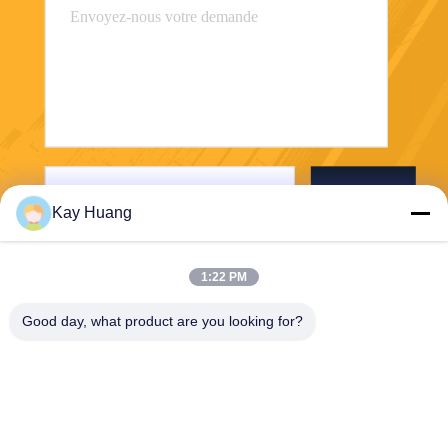
Envoyer
Kay Huang
1:22 PM
Good day, what product are you looking for?
E-Link China Technology Co.,LTD
sales@e-linkchina.com
86-0755-8312-8674
5F, D de construction du su