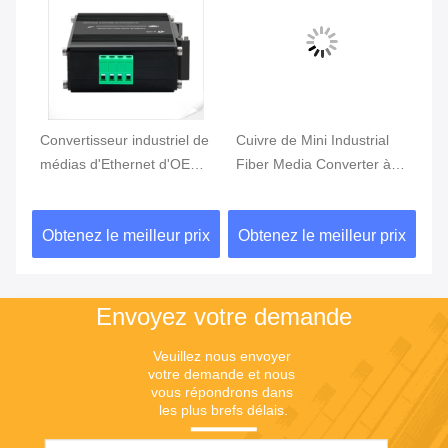
s
Convertisseur industriel de
Cuivre de Mini Industrial
Ty
la
médias d'Ethernet d'OEO
Fiber Media Converter à
an
1G 10G SFP+ à SFP+
10GBASE-X SFP+
de
R
ix
Obtenez le meilleur prix
Obtenez le meilleur prix
Ob
Envoyez votre demande
Veuillez nous envoyer 
votre demande et nous 
vous répondrons dans 
les plus brefs délais.