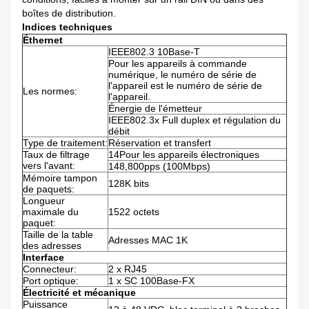
boîtes de distribution.
Indices techniques
Éthernet
IEEE802.3 10Base-T
Pour les appareils à commande
numérique, le numéro de série de
l'appareil est le numéro de série de
Les normes:
l'appareil.
Énergie de l'émetteur
IEEE802.3x Full duplex et régulation du
débit
Type de traitement:
Réservation et transfert
Taux de filtrage
14Pour les appareils électroniques
vers l'avant:
148,800pps (100Mbps)
Mémoire tampon
128K bits
de paquets:
Longueur
maximale du
1522 octets
paquet:
Taille de la table
Adresses MAC 1K
des adresses
Interface
Connecteur:
2 x RJ45
Port optique:
1 x SC 100Base-FX
Électricité et mécanique
Puissance