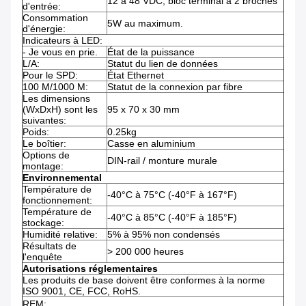
12 à 48 VDC, bloc terminal à 2 broches
d'entrée:
Consommation
5W au maximum.
d'énergie:
Indicateurs à LED:
- Je vous en prie.
État de la puissance
L/A:
Statut du lien de données
Pour le SPD:
État Ethernet
100 M/1000 M:
Statut de la connexion par fibre
Les dimensions
(WxDxH) sont les
95 x 70 x 30 mm
suivantes:
Poids:
0.25kg
Le boîtier:
Casse en aluminium
Options de
DIN-rail / monture murale
montage:
Environnemental
Température de
-40°C à 75°C (-40°F à 167°F)
fonctionnement:
Température de
-40°C à 85°C (-40°F à 185°F)
stockage:
Humidité relative:
5% à 95% non condensés
Résultats de
> 200 000 heures
l'enquête
Autorisations réglementaires
Les produits de base doivent être conformes à la norme
ISO 9001, CE, FCC, RoHS.
REM: