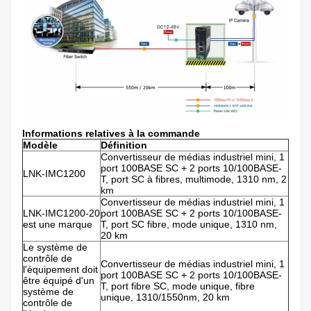
Informations relatives à la commande
Modèle
Définition
Convertisseur de médias industriel mini, 1
port 100BASE SC + 2 ports 10/100BASE-
LNK-IMC1200
T, port SC à fibres, multimode, 1310 nm, 2
km
Convertisseur de médias industriel mini, 1
LNK-IMC1200-20
port 100BASE SC + 2 ports 10/100BASE-
est une marque
T, port SC fibre, mode unique, 1310 nm,
20 km
Le système de
contrôle de
Convertisseur de médias industriel mini, 1
l'équipement doit
port 100BASE SC + 2 ports 10/100BASE-
être équipé d'un
T, port fibre SC, mode unique, fibre
système de
unique, 1310/1550nm, 20 km
contrôle de