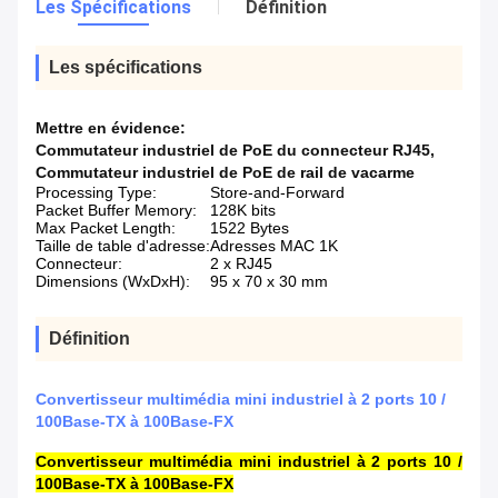
Les Spécifications
Définition
Les spécifications
Mettre en évidence:
Commutateur industriel de PoE du connecteur RJ45
,
Commutateur industriel de PoE de rail de vacarme
Processing Type:
Store-and-Forward
Packet Buffer Memory:
128K bits
Max Packet Length:
1522 Bytes
Taille de table d'adresse:
Adresses MAC 1K
Connecteur:
2 x RJ45
Dimensions (WxDxH):
95 x 70 x 30 mm
Définition
Convertisseur multimédia mini industriel à 2 ports 10 /
100Base-TX à 100Base-FX
Convertisseur multimédia mini industriel à 2 ports 10 /
100Base-TX à 100Base-FX