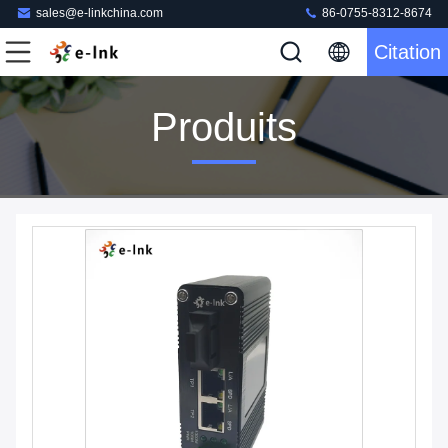
sales@e-linkchina.com
86-0755-8312-8674
Citation
Produits