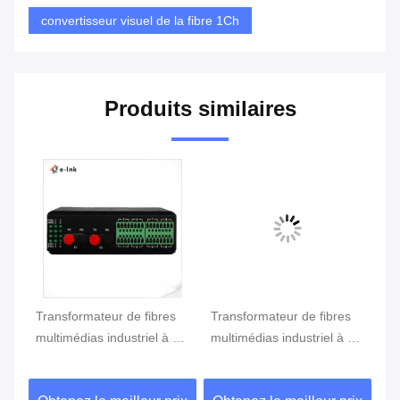
convertisseur visuel de la fibre 1Ch
Produits similaires
Transformateur de fibres
Transformateur de fibres
Co
me
multimédias industriel à 4
multimédias industriel à 4
in
MP
canaux RS232 RS485
canaux RS232 RS485
RS
RS422 à double anneau
RS422 20 km DIN Rail
DI