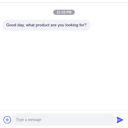
11:10 PM
Good day, what product are you looking for?
E-Link China Technology Co.,LTD
sales@e-linkchina.com
86-0755-8312-8674
5F, D de construction du su
d, parc scientifique de Jinsh
enghui, no. 3, route de Dafu,
rue de Fucheng, Guanlan, s
ecteur de Longhua, Shenzh
en, Chine
Chine Bonne qualité Commutateur industriel de PoE Le fournisseur. 2026
E-link China Technology Co.,LTD Tous les droits réservés.