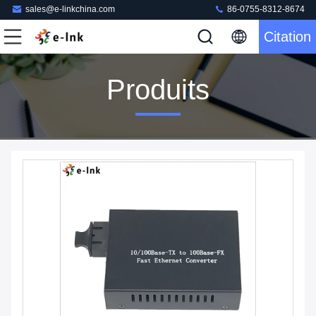
sales@e-linkchina.com
86-0755-8312-8674
Citation
Produits