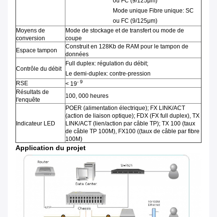
ou FC (9/125μm)
Mode unique Fibre unique: SC
ou FC (9/125μm)
Moyens de
Mode de stockage et de transfert ou mode de
conversion
coupe
Construit en 128Kb de RAM pour le tampon de
Espace tampon
données
Full duplex: régulation du débit;
Contrôle du débit
Le demi-duplex: contre-pression
- 9
RSE
< 19
Résultats de
100, 000 heures
l'enquête
POER (alimentation électrique); FX LINK/ACT
(action de liaison optique); FDX (FX full duplex), TX
Indicateur LED
LINK/ACT (lien/action par câble TP); TX 100 (taux
de câble TP 100M), FX100 ((taux de câble par fibre
100M)
Application du projet