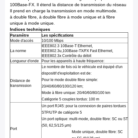
100Base-FX. Il étend la distance de transmission du réseau
Il prend en charge la transmission en mode multimode.
à double fibre, à double fibre à mode unique et à fibre
unique à mode unique.
Indices techniques
Paramètre
Les spécifications
Mode d'accès
10/100 Mbps
IEEE802.3 10Base-T Ethernet,
La norme
IEEE802.3u,100Base-TX/FX Fast Ethernet,
IEEE802.3x Contrôle du débit
Longueur d'onde
Pour les appareils à haute fréquence:
Le nombre de fois où le véhicule est équipé d'un
dispositif d'exploitation est de:
Pour le mode double fibre simple:
Distance de
transmission
20/40/60/80/100/120 km;
Mode à fibre unique: 20/40/60/80/100 km
Catégorie 5 couples tordus: 100 m
Un port RJ45: pour la connexion de paires tordues
STP/UTP de catégorie 5
Un port optique: multi-mode, double fibre: SC ou ST
(50, 62,5/125 μm)
Port
Mode unique, double fibre: SC