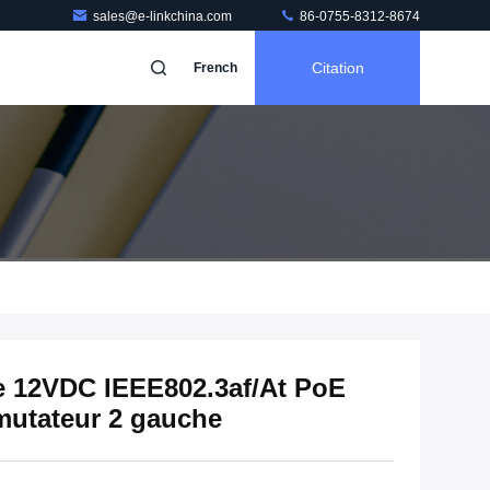
sales@e-linkchina.com
86-0755-8312-8674
Citation
French
e 12VDC IEEE802.3af/At PoE
mutateur 2 gauche