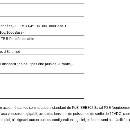
 données) » : 1 x RJ-45 10/100/1000Base-T
/100/1000Base-T
1 TB 5-Pin démontable
us d'Ethernet
u dispositif ; ne peut pas être plus de 20 watts.)
e actionné par les commutateurs standard de PoE IEEE802.3af/at PSE (équipement d
aux vitesses de gigabit, avec des tensions de puissance de sortie de 12VDC, cours
i, n'exigeant aucun outil ou configuration logiciel, et fournissent à la facilité d'utili