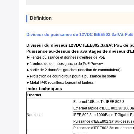
Définition
Diviseur de puissance de 12VDC IEEE802.3af/At PoE
Diviseur du diviseur 12VDC IEEE802.3af/At PoE de p
Puissance au-dessus des avantages de diviseur d'E
►
Fentes puissance et données d'entrée de PoE
►1 entrée de données gauche de PoE Power+
►sortie de 2 données gauches (fonction de commutateur)
►Protection de court-circuit pour la puissance de sortie
►Métal IP40 rocailleux logeant et fanless
Index techniques
Ethernet
Ethernet 10BaseT d'IEEE 802,3
Ethernet rapide d'IEEE 802.3u 100B
Normes :
IEEE 802.3ab 1000Base-T Gigabit Et
Puissance d'IEEE802.3af au-dessus d
Puissance d'IEEE802.3at au-dessus d