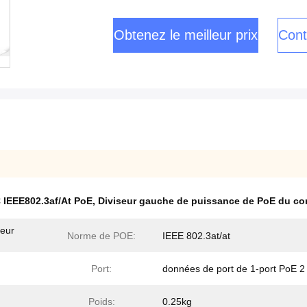
Obtenez le meilleur prix
Cont
 IEEE802.3af/At PoE
,
Diviseur gauche de puissance de PoE du c
seur
Norme de POE:
IEEE 802.3at/at
Port:
données de port de 1-port PoE 2
Poids:
0.25kg