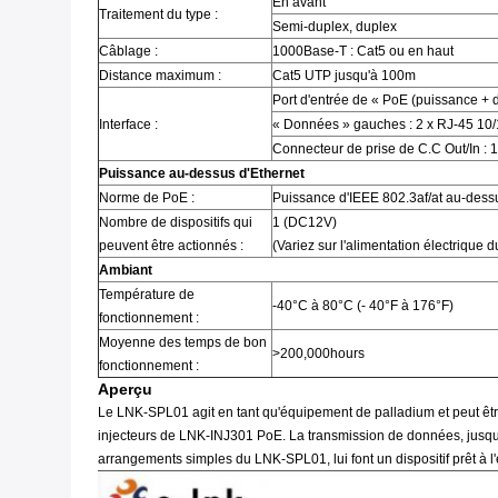
En avant
Traitement du type :
Semi-duplex, duplex
Câblage :
1000Base-T : Cat5 ou en haut
Distance maximum :
Cat5 UTP jusqu'à 100m
Port d'entrée de « PoE (puissance +
Interface :
« Données » gauches : 2 x RJ-45 10
Connecteur de prise de C.C Out/In : 
Puissance au-dessus d'Ethernet
Norme de PoE :
Puissance d'IEEE 802.3af/at au-dess
Nombre de dispositifs qui
1 (DC12V)
peuvent être actionnés :
(Variez sur l'alimentation électrique d
Ambiant
Température de
-40°C à 80°C (- 40°F à 176°F)
fonctionnement :
Moyenne des temps de bon
>200,000hours
fonctionnement :
Aperçu
Le LNK-SPL01 agit en tant qu'équipement de palladium et peut êtr
injecteurs de LNK-INJ301 PoE. La transmission de données, jusqu'
arrangements simples du LNK-SPL01, lui font un dispositif prêt à l'emplo