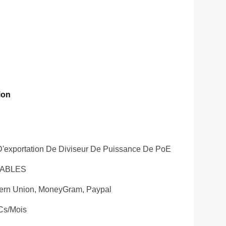
ion
'exportation De Diviseur De Puissance De PoE
RABLES
tern Union, MoneyGram, Paypal
Cs/mois