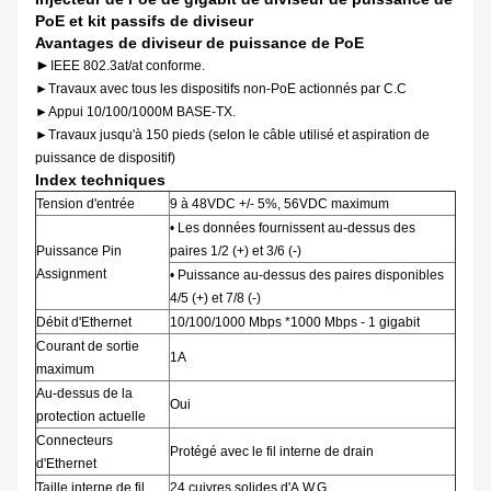
PoE et kit passifs de diviseur
Avantages de diviseur de puissance de PoE
►
IEEE 802.3at/at conforme.
►Travaux avec tous les dispositifs non-PoE actionnés par C.C
►Appui 10/100/1000M BASE-TX.
►Travaux jusqu'à 150 pieds (selon le câble utilisé et aspiration de
puissance de dispositif)
Index techniques
Tension d'entrée
9 à 48VDC +/- 5%, 56VDC maximum
• Les données fournissent au-dessus des
Puissance Pin
paires 1/2 (+) et 3/6 (-)
Assignment
• Puissance au-dessus des paires disponibles
4/5 (+) et 7/8 (-)
Débit d'Ethernet
10/100/1000 Mbps *1000 Mbps - 1 gigabit
Courant de sortie
1A
maximum
Au-dessus de la
Oui
protection actuelle
Connecteurs
Protégé avec le fil interne de drain
d'Ethernet
Taille interne de fil
24 cuivres solides d'A.W.G.