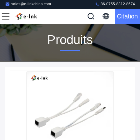
sales@e-linkchina.com
86-0755-8312-8674
Citation
Produits