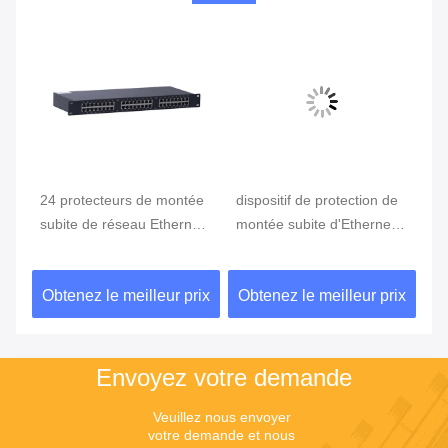
24 protecteurs de montée
dispositif de protection de
Et
ON
subite de réseau Ethernet
montée subite d'Ethernet
10
de diviseur de puissance
de diviseur de puissance
av
des ports 10/100/1000M
de 10/100/1000M PoE
ix
Obtenez le meilleur prix
Obtenez le meilleur prix
Ob
PoE
Envoyez votre demande
Veuillez nous envoyer 
votre demande et nous 