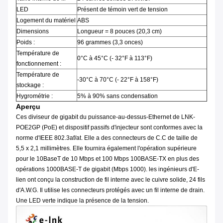
LED
Présent de témoin vert de tension
Logement du matériel
ABS
Dimensions
Longueur = 8 pouces (20,3 cm)
Poids :
96 grammes (3,3 onces)
Température de
0°C à 45°C (- 32°F à 113°F)
fonctionnement :
Température de
-30°C à 70°C (- 22°F à 158°F)
stockage :
Hygrométrie :
5% à 90% sans condensation
Aperçu
Ces diviseur de gigabit du puissance-au-dessus-Ethernet de LNK-
POE2GP (PoE) et dispositif passifs d'injecteur sont conformes avec la
norme d'IEEE 802.3af/at. Elle a des connecteurs de C.C de taille de
5,5 x 2,1 millimètres. Elle fournira également l'opération supérieure
pour le 10BaseT de 10 Mbps et 100 Mbps 100BASE-TX en plus des
opérations 1000BASE-T de gigabit (Mbps 1000). les ingénieurs d'E-
lien ont conçu la construction de fil interne avec le cuivre solide, 24 fils
d'A.W.G. Il utilise les connecteurs protégés avec un fil interne de drain.
Une LED verte indique la présence de la tension.