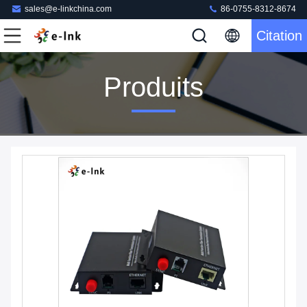
sales@e-linkchina.com
86-0755-8312-8674
Citation
Produits