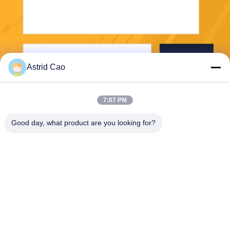
Envoyer
Astrid Cao
7:07 PM
Good day, what product are you looking for?
E-Link China Technology Co.,LTD
sales@e-linkchina.com
86-0755-8312-8674
5F, D de construction du su
d, parc scientifique de Jinsh
enghui, no. 3, route de Dafu,
rue de Fucheng, Guanlan, s