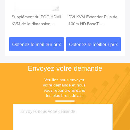
Supplément du POC HDMI
DVI KVM Extender Plus de
DV
KVM de la dimension
100m HD BaseT
Ra
compacte 165MHz avec la
Accessoires en fibre
Tr
télécommande
optique Un câble Cat6 7
vi
ix
Obtenez le meilleur prix
Obtenez le meilleur prix
Ob
Envoyez votre demande
Veuillez nous envoyer 
votre demande et nous 
vous répondrons dans 
les plus brefs délais.