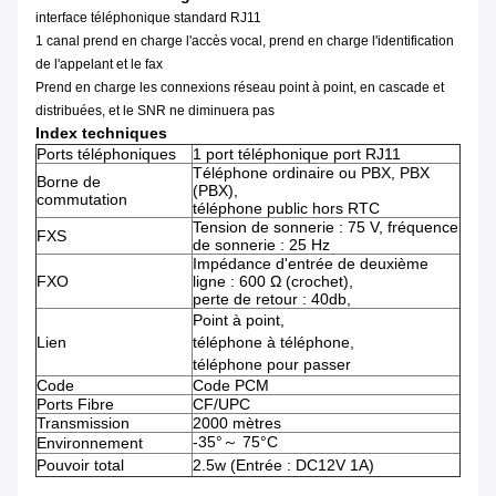
interface téléphonique standard RJ11
1 canal prend en charge l'accès vocal, prend en charge l'identification
de l'appelant et le fax
Prend en charge les connexions réseau point à point, en cascade et
distribuées, et le SNR ne diminuera pas
Index techniques
Ports téléphoniques
1 port téléphonique port RJ11
Téléphone ordinaire ou PBX, PBX
Borne de
(PBX),
commutation
téléphone public hors RTC
Tension de sonnerie : 75 V, fréquence
FXS
de sonnerie : 25 Hz
Impédance d'entrée de deuxième
FXO
ligne : 600 Ω (crochet),
perte de retour : 40db,
Point à point,
Lien
téléphone à téléphone,
téléphone pour passer
Code
Code PCM
Ports Fibre
CF/UPC
Transmission
2000 mètres
-35°～ 75°C
Environnement
Pouvoir total
2.5w (Entrée : DC12V 1A)