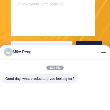
Envoyer
Mike Peng
8:37 PM
Good day, what product are you looking for?
E-Link China Technology Co.,LTD
sales@e-linkchina.com
86-0755-8312-8674
5F, D de construction du su