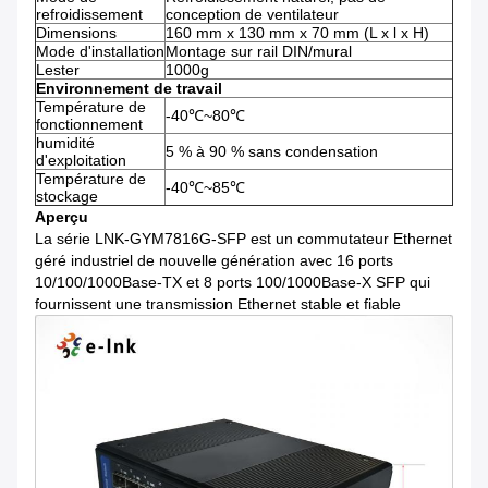
refroidissement
conception de ventilateur
Dimensions
160 mm x 130 mm x 70 mm (L x l x H)
Mode d'installation
Montage sur rail DIN/mural
Lester
1000g
Environnement de travail
Température de
-40℃~80℃
fonctionnement
humidité
5 % à 90 % sans condensation
d'exploitation
Température de
-40℃~85℃
stockage
Aperçu
La série LNK-GYM7816G-SFP est un commutateur Ethernet
géré industriel de nouvelle génération avec 16 ports
10/100/1000Base-TX et 8 ports 100/1000Base-X SFP qui
fournissent une transmission Ethernet stable et fiable