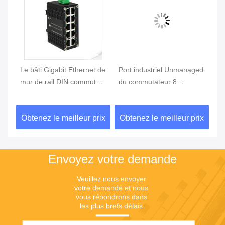
l
Le bâti Gigabit Ethernet de
Port industriel Unmanaged
Su
0T
mur de rail DIN commutent
du commutateur 8
U
10 10/100/1000T gauches
d'Ethernet 10/100Base-T +
co
2 port 100BASE-FX
in
ix
Obtenez le meilleur prix
Obtenez le meilleur prix
Ob
Envoyez votre demande
Veuillez nous envoyer 
votre demande et nous 
vous répondrons dans 
les plus brefs délais.