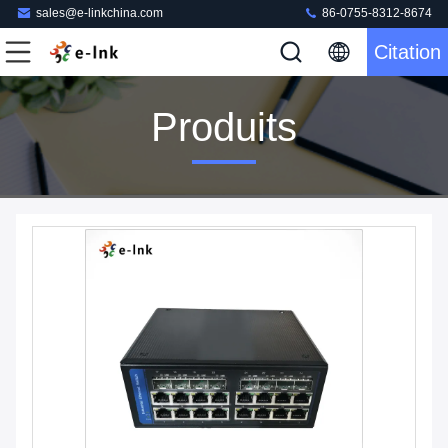
sales@e-linkchina.com
86-0755-8312-8674
Citation
Produits