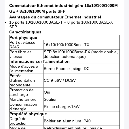
Commutateur Ethernet industriel géré 16x10/100/1000M
GE + 8x100/1000M ports SFP
Avantages du commutateur Ethernet industriel
16 ports 10/100/1000BASE-T + 8 ports 100/1000BASE-X
SFP
Caractéristiques
Port physique
Port et vitesse
16x10/100/1000Base-TX
RJ45
Port fibre et
SFP 8x100/1000Base-FX (mode double,
vitesse
détection automatique)
Informations sur l'alimentation
Mode d'accès à
Borne Phoenix, siège DC
l'alimentation
Entrée
d'alimentation
CC 9-56V / DC5V
redondante
Protection de
Oui
surcharge
Marche arrière
Soutien
Consommation
Pleine charge<15W
d'énergie
Propriété physique
Degré de
Boîtier en aluminium IP40
protection
Mode de
Refroidissement naturel, pas de