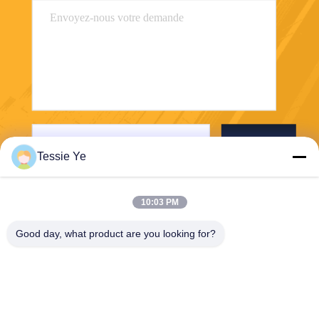
Envoyer
Tessie Ye
10:03 PM
Good day, what product are you looking for?
E-Link China Technology Co.,LTD
sales@e-linkchina.com
86-0755-8312-8674
5F, D de construction du su