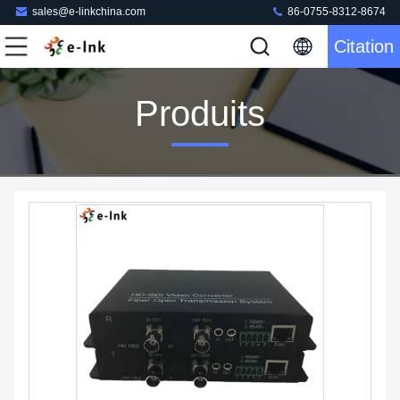
sales@e-linkchina.com
86-0755-8312-8674
Citation
Produits