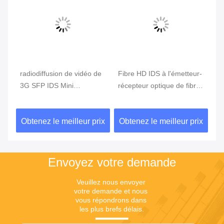
radiodiffusion de vidéo de
Fibre HD IDS à l'émetteur-
Su
DS
3G SFP IDS Mini
récepteur optique de fibre
co
e
Converter Optical Fiber
de vidéo du convertisseur
HD
For 1080P
16-Channels d'Ethernet
à 
ix
Obtenez le meilleur prix
Obtenez le meilleur prix
Ob
Envoyez votre demande
Veuillez nous envoyer 
votre demande et nous 
vous répondrons dans 
les plus brefs délais.