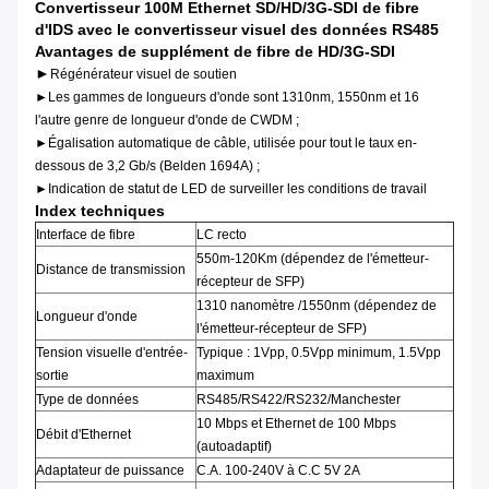
Convertisseur 100M Ethernet SD/HD/3G-SDI de fibre
d'IDS avec le convertisseur visuel des données RS485
Avantages de supplément de fibre de HD/3G-SDI
►
Régénérateur visuel de soutien
►
Les gammes de longueurs d'onde sont 1310nm, 1550nm et 16
l'autre genre de longueur d'onde de CWDM ;
►Égalisation automatique de câble, utilisée pour tout le taux en-
dessous de 3,2 Gb/s (Belden 1694A) ;
►Indication de statut de LED de surveiller les conditions de travail
Index techniques
Interface de fibre
LC recto
550m-120Km (dépendez de l'émetteur-
Distance de transmission
récepteur de SFP)
1310 nanomètre /1550nm (dépendez de
Longueur d'onde
l'émetteur-récepteur de SFP)
Tension visuelle d'entrée-
Typique : 1Vpp, 0.5Vpp minimum, 1.5Vpp
sortie
maximum
Type de données
RS485/RS422/RS232/Manchester
10 Mbps et Ethernet de 100 Mbps
Débit d'Ethernet
(autoadaptif)
Adaptateur de puissance
C.A. 100-240V à C.C 5V 2A