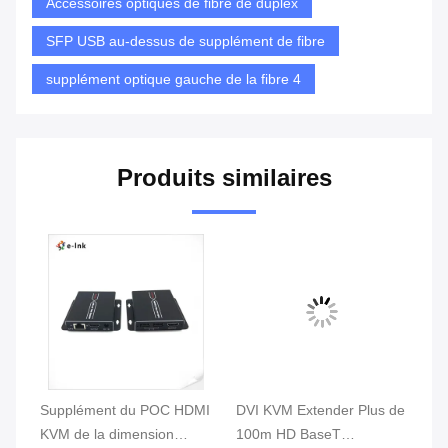
Accessoires optiques de fibre de duplex
SFP USB au-dessus de supplément de fibre
supplément optique gauche de la fibre 4
Produits similaires
Supplément du POC HDMI
DVI KVM Extender Plus de
DV
KVM de la dimension
100m HD BaseT
Ra