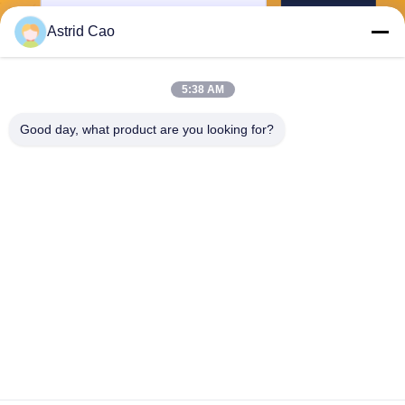
Envoyer
Astrid Cao
5:38 AM
Good day, what product are you looking for?
E-Link China Technology Co.,LTD
sales@e-linkchina.com
86-0755-8312-8674
5F, D de construction du su
d, parc scientifique de Jinsh
enghui, no. 3, route de Dafu,
rue de Fucheng, Guanlan, s
ecteur de Longhua, Shenzh
en, Chine
Chine Bonne qualité Commutateur industriel de PoE Le fournisseur. 2026