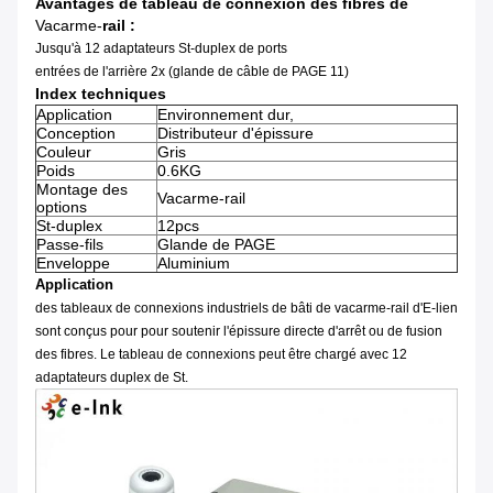
Avantages
de tableau de connexion des fibres de
Vacarme-
rail
:
Jusqu'à 12 adaptateurs St-duplex de ports
entrées de l'arrière 2x (glande de câble de PAGE 11)
Index techniques
Application
Environnement dur,
Conception
Distributeur d'épissure
Couleur
Gris
Poids
0.6KG
Montage des
Vacarme-rail
options
St-duplex
12pcs
Passe-fils
Glande de PAGE
Enveloppe
Aluminium
Application
des tableaux de connexions industriels de bâti de vacarme-rail d'E-lien
sont conçus pour pour soutenir l'épissure directe d'arrêt ou de fusion
des fibres. Le tableau de connexions peut être chargé avec 12
adaptateurs duplex de St.