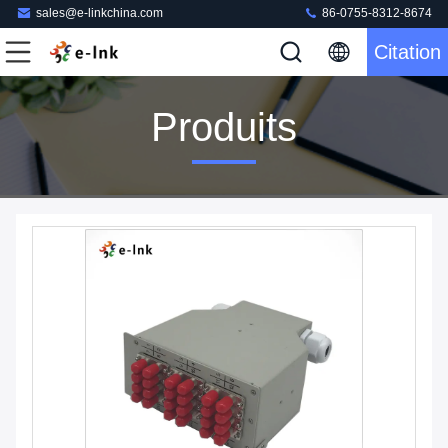
sales@e-linkchina.com
86-0755-8312-8674
Citation
Produits