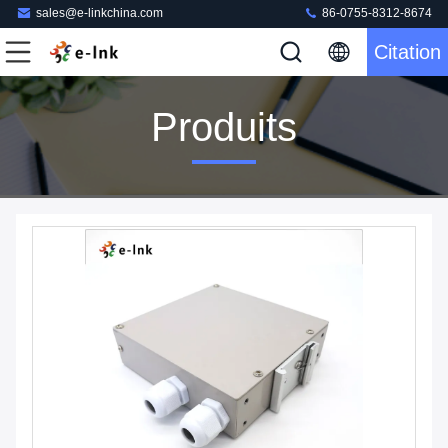
sales@e-linkchina.com
86-0755-8312-8674
Citation
Produits