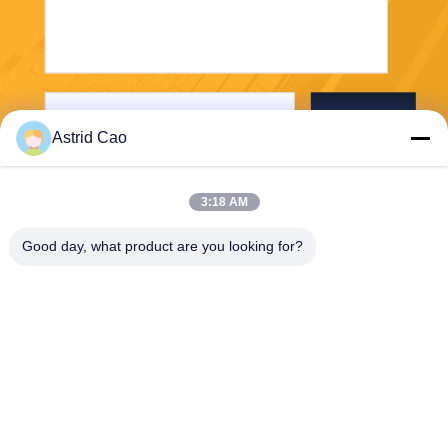
Envoyer
Astrid Cao
3:18 AM
Good day, what product are you looking for?
E-Link China Technology Co.,LTD
sales@e-linkchina.com
86-0755-8312-8674
5F, D de construction du su
d, parc scientifique de Jinsh
enghui, no. 3, route de Dafu,
rue de Fucheng, Guanlan, s