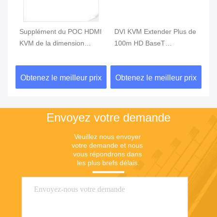
Supplément du POC HDMI
DVI KVM Extender Plus de
DV
KVM de la dimension
100m HD BaseT
Ra
compacte 165MHz avec la
Accessoires en fibre
Tr
télécommande
optique Un câble Cat6 7
vi
ix
Obtenez le meilleur prix
Obtenez le meilleur prix
Ob
Envoyez votre demande
Veuillez nous envoyer 
votre demande et nous 
vous répondrons dans 
les plus brefs délais.