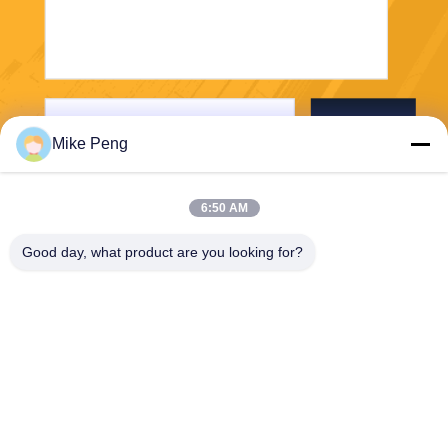
Envoyer
Mike Peng
6:50 AM
Good day, what product are you looking for?
E-Link China Technology Co.,LTD
sales@e-linkchina.com
86-0755-8312-8674
5F, D de construction du su
d, parc scientifique de Jinsh
enghui, no. 3, route de Dafu,
rue de Fucheng, Guanlan, s