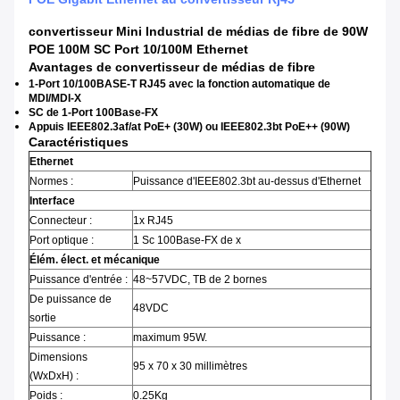
convertisseur Mini Industrial de médias de fibre de 90W
POE 100M SC Port 10/100M Ethernet
Avantages de convertisseur de médias de
fibre
1-Port 10/100BASE-T RJ45 avec la fonction automatique de
MDI/MDI-X
SC de 1-Port 100Base-FX
Appuis IEEE802.3af/at PoE+ (30W) ou IEEE802.3bt PoE++ (90W)
Caractéristiques
Ethernet
Normes :
Puissance d'IEEE802.3bt au-dessus d'Ethernet
Interface
Connecteur :
1x RJ45
Port optique :
1 Sc 100Base-FX de x
Élém. élect. et mécanique
Puissance d'entrée :
48~57VDC, TB de 2 bornes
De puissance de
48VDC
sortie
Puissance :
maximum 95W.
Dimensions
95 x 70 x 30 millimètres
(WxDxH) :
Poids :
0.25Kg