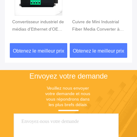
s
Convertisseur industriel de
Cuivre de Mini Industrial
Ty
la
médias d'Ethernet d'OEO
Fiber Media Converter à
an
1G 10G SFP+ à SFP+
10GBASE-X SFP+
de
R
ix
Obtenez le meilleur prix
Obtenez le meilleur prix
Ob
Envoyez votre demande
Veuillez nous envoyer 
votre demande et nous 
vous répondrons dans 
les plus brefs délais.