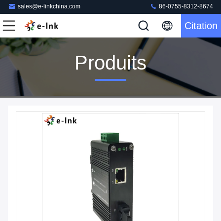
sales@e-linkchina.com
86-0755-8312-8674
Citation
Produits