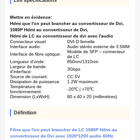
Les spécifications
Mettre en évidence:
Hdmi que l'on peut brancher au convertisseur de Dvi
,
1080P Hdmi au convertisseur de Dvi
,
Hdmi de LC au convertisseur de dvi avec l'audio
Connecteur visuel:
DVI-D femelle
Interface audio:
Audio stéréo externe de 3.5MM
Modèle de SFP – connecteur
Interface de fibre optique:
de LC
Longueur d'onde:
850nm/1310nm
Largeur de bande
3Gbps
d'interface:
Source de courant:
CC 5V
Dissipation de puissance:
1.2W maximum
Température de
-20℃ | +70℃
fonctionnement:
Dimension (LxWxH):
80 x 40 x 20 (millimètres)
Définition
Fibre que l'on peut brancher de LC 1080P Hdmi au
convertisseur de Dvi avec 1920*1200 audio 60Hz