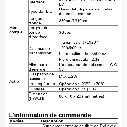
Interface
LC
Unimodal ; À plusieurs modes
Type de fibre
de fonctionnement
Longueur
850nm/1310nm
d'onde
Fibre
Largeur de
optique
bande
3Gbps
d'interface
Transmission@1920 *
1200@60Hz
Distance de
transmission
Fibre multimode : <500m>
Fibre unimodale : 20km
Alimentation
L'adaptateur de puissance : C.C
d'énergie
5V
Dissipation de
Max 1.2W
puissance
Autre
La température
Opération : -20℃ | +70℃
Humidité
Opération : 5% | 90%
Dimension
80 x 40 x 20 (millimètres)
(LxWxH)
L'information de commande
Modèle
Description
Supplément optique de fibre de DVI avec