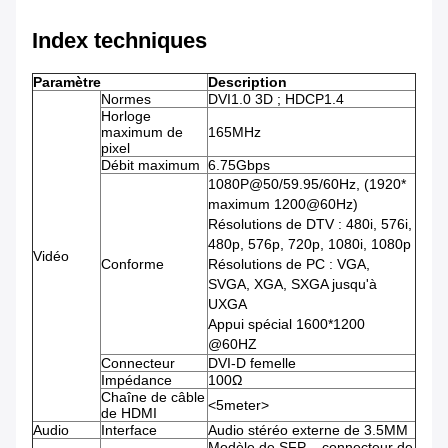
Index techniques
Paramètre
Description
Normes
DVI1.0 3D ; HDCP1.4
Horloge
maximum de
165MHz
pixel
Débit maximum
6.75Gbps
1080P@50/59.95/60Hz, (1920*
maximum 1200@60Hz)
Résolutions de DTV : 480i, 576i,
480p, 576p, 720p, 1080i, 1080p
Vidéo
Conforme
Résolutions de PC : VGA,
SVGA, XGA, SXGA jusqu'à
UXGA
Appui spécial 1600*1200
@60HZ
Connecteur
DVI-D femelle
Impédance
100Ω
Chaîne de câble
<5meter>
de HDMI
Audio
Interface
Audio stéréo externe de 3.5MM
Modèle de SFP – connecteur de