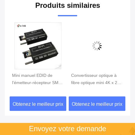
Produits similaires
r
Mini manuel EDID de
Convertisseur optique à
dé
l
l'émetteur-récepteur SM10
fibre optique mini 4K x 2K
su
80KM de convertisseur de
DVI 300M EDID
fi
fibre de 4KX2K DVI
automatique EMI bas RFI
fi
ix
Obtenez le meilleur prix
Obtenez le meilleur prix
Ob
Envoyez votre demande